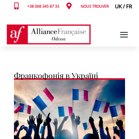


UK
/
FR
+38 068 345 87 33
NOUS TROUVER
Франкофонія в Україні