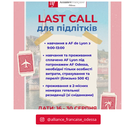
@alliance_francaise_odessa