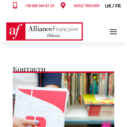


UK
/
FR
+38 068 345 87 33
NOUS TROUVER
Контакти