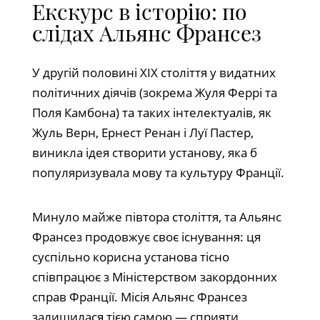
Екскурс в історію: по
слідах Альянс Франсез
У другій половині XIX століття у видатних
політичних діячів (зокрема Жуля Феррі та
Поля Камбона) та таких інтелектуалів, як
Жуль Верн, Ернест Ренан і Луї Пастер,
виникла ідея створити установу, яка б
популяризувала мову та культуру Франції.
Минуло майже півтора століття, та Альянс
Франсез продовжує своє існування: ця
суспільно корисна установа тісно
співпрацює з Міністерством закордонних
справ Франції. Місія Альянс Франсез
залишилася тією самою — сприяти