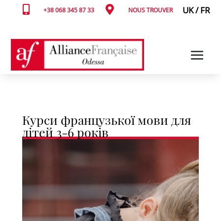


UK
/
FR
+38 068 345 87 33
NOUS TROUVER
Курси французької мови для
дітей 3-6 років