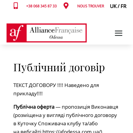


UK
/
FR
+38 068 345 87 33
NOUS TROUVER
Публічний договір
ТЕКСТ ДОГОВОРУ !!!! Наведено для
прикладу!!!!
Публічна оферта
— пропозиція Виконавця
(розміщена у вигляді публічного договору
в Куточку Споживача клубу та/або
на вебсайті https://afodessa.com.ua/),