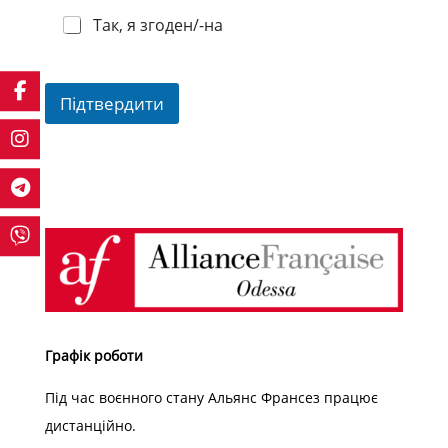
Так, я згоден/-на
Підтвердити
A
l
t
e
r
n
a
t
Графік роботи
i
Під час воєнного стану Альянс Франсез працює
v
дистанційно.
e