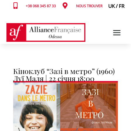


UK
/
FR
+38 068 345 87 33
NOUS TROUVER
Кіноклуб “Зазі в метро” (1960)
Луї Маля | 22 січня 18:00