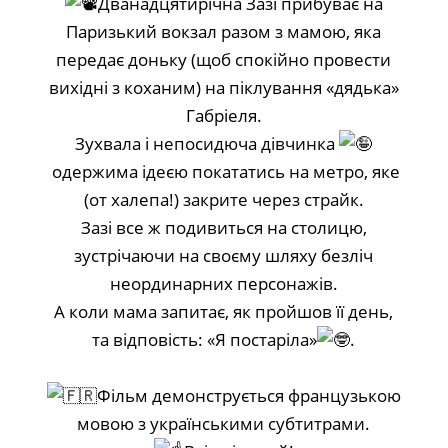
Дванадцятирічна Зазі прибуває на
Паризький вокзал разом з мамою, яка
передає доньку (щоб спокійно провести
вихідні з коханим) на піклування «дядька»
Габріеля.
Зухвала і непосидюча дівчинка
одержима ідеєю покататись на метро, яке
(от халепа!) закрите через страйк.
Зазі все ж подивиться на столицю,
зустрічаючи на своєму шляху безліч
неординарних персонажів.
А коли мама запитає, як пройшов її день,
та відповість: «Я постаріла»
.
Фільм демонструється французькою
мовою з українськими субтитрами.